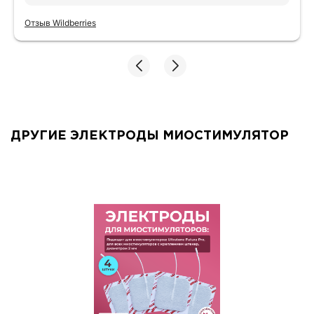
салфеткой. 2 года им, все ещё хорошо
Отзыв Wildberries
липнут
ДРУГИЕ ЭЛЕКТРОДЫ МИОСТИМУЛЯТОР