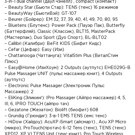
3-in-1 dual channel (даул чэнелл) , compact (компакт)
– Beauty Star (Бьюти Стар): TENS (тенс) 16 режимов
– BeautyWay (БьютиВэй): GT-107
– Beurer (Бойрер): EM 32, 37, 39, 40, 41, 49, 70, 80, 95
– Bluetens (Блутенс): Power Pack (Пауэр Пак), Butterfly
(Баттерфляй), Classic (Классик), BLT15, MasterPack
(Мастерпак), Duo Sport (Дуо Спорт), BL‑BLT02
– Callibri (Калибри): BeFit KIDS (Бифит Кидс)
– Cefar (Цефар): Easy (Изи)
– Chattanooga (Чаттануга): VitalStim Plus (ВиталСтим
Плюс)
– Easy@Home (ИзиХоум): 2 Outputs (аутпутс) EHE029G-B
Pulse Massager UNIT (пульс массажер юнит), 4 Outputs
(аутпутс)
– Electronic Pulse Massager (Электроник Пульс
Массажер): 2
– EliKing (Эликинг): IPro Massager (Айпро массажер) 4, 5,
III, 6, IPRO TOUCH (айпро тач)
– Gezatone (Жезатон): Biolift (биофит) 608
– Grundig (Грюндиг): 3-в-1 EMS TENS (емс тенс)
– HiDow (Хайдоу): AcuXP iSmart (айсмарт) , Acu XP Micro
(микро), ProTouch(протач) 6-12 Tens (тенс), TENS (тенс)
XPD12, XP VI TENS Unit (тенс юнит), Pro Touch Wireless