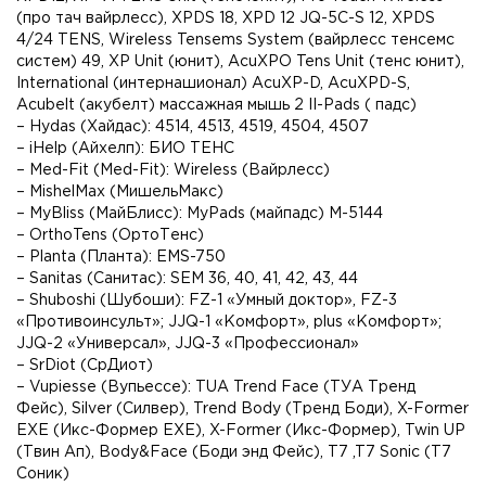
(про тач вайрлесс), XPDS 18, XPD 12 JQ-5C-S 12, XPDS
4/24 TENS, Wireless Tensems System (вайрлесс тенсемс
систем) 49, XP Unit (юнит), AcuXPO Tens Unit (тенс юнит),
International (интернашионал) AcuXP-D, AcuXPD-S,
Acubelt (акубелт) массажная мышь 2 II-Pads ( падс)
– Hydas (Хайдас): 4514, 4513, 4519, 4504, 4507
– iHelp (Айхелп): БИО ТЕНС
– Med-Fit (Med-Fit): Wireless (Вайрлесс)
– MishelMax (МишельМакс)
– MyBliss (МайБлисс): MyPads (майпадс) M-5144
– OrthoTens (ОртоТенс)
– Planta (Планта): EMS-750
– Sanitas (Санитас): SEM 36, 40, 41, 42, 43, 44
– Shuboshi (Шубоши): FZ-1 «Умный доктор», FZ-3
«Противоинсульт»; JJQ-1 «Комфорт», plus «Комфорт»;
JJQ-2 «Универсал», JJQ-3 «Профессионал»
– SrDiot (СрДиот)
– Vupiesse (Вупьессе): TUA Trend Face (ТУА Тренд
Фейс), Silver (Силвер), Trend Body (Тренд Боди), X-Former
ЕХЕ (Икс-Формер ЕХЕ), X-Former (Икс-Формер), Twin UP
(Твин Ап), Body&Face (Боди энд Фейс), T7 ,T7 Sonic (Т7
Соник)