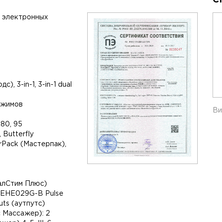
, электронных
), 3-in-1, 3-in-1 dual
режимов
Ви
 80, 95
 Butterfly
erPack (Мастерпак),
талСтим Плюс)
) EHE029G-B Pulse
uts (аутпутс)
с Массажер): 2