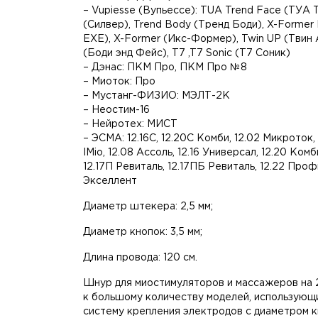
– Vupiesse (Вупьессе): TUA Trend Face (ТУА Т
(Силвер), Trend Body (Тренд Боди), X-Forme
ЕХЕ), X-Former (Икс-Формер), Twin UP (Твин
(Боди энд Фейс), T7 ,T7 Sonic (Т7 Соник)
– Дэнас: ПКМ Про, ПКМ Про №8
– Миоток: Про
– Мустанг-ФИЗИО: МЭЛТ-2К
– Неостим-16
– Нейротех: МИСТ
– ЭСМА: 12.16C, 12.20С Комби, 12.02 Микроток, 1
IMio, 12.08 Ассоль, 12.16 Универсал, 12.20 Комби
12.17П Ревиталь, 12.17ПБ Ревиталь, 12.22 Проф
Экселлент
Диаметр штекера: 2,5 мм;
Диаметр кнопок: 3,5 мм;
Длина провода: 120 см.
Шнур для миостимуляторов и массажеров на 
к большому количеству моделей, использующ
систему крепления электродов с диаметром к