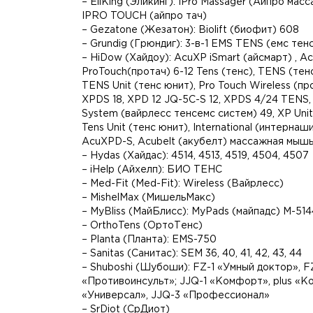
– EliKing (Эликинг): IPro Massager (Айпро массаже
IPRO TOUCH (айпро тач)
– Gezatone (Жезатон): Biolift (биофит) 608
– Grundig (Грюндиг): 3-в-1 EMS TENS (емс тен
– HiDow (Хайдоу): AcuXP iSmart (айсмарт) , Ac
ProTouch(протач) 6-12 Tens (тенс), TENS (тен
TENS Unit (тенс юнит), Pro Touch Wireless (пр
XPDS 18, XPD 12 JQ-5C-S 12, XPDS 4/24 TENS,
System (вайрлесс тенсемс систем) 49, XP Uni
Tens Unit (тенс юнит), International (интерна
AcuXPD-S, Acubelt (акубелт) массажная мышь 2
– Hydas (Хайдас): 4514, 4513, 4519, 4504, 4507
– iHelp (Айхелп): БИО ТЕНС
– Med-Fit (Med-Fit): Wireless (Вайрлесс)
– MishelMax (МишельМакс)
– MyBliss (МайБлисс): MyPads (майпадс) M-514
– OrthoTens (ОртоТенс)
– Planta (Планта): EMS-750
– Sanitas (Санитас): SEM 36, 40, 41, 42, 43, 44
– Shuboshi (Шубоши): FZ-1 «Умный доктор», F
«Противоинсульт»; JJQ-1 «Комфорт», plus «К
«Универсал», JJQ-3 «Профессионал»
– SrDiot (СрДиот)