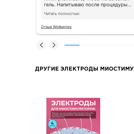
гель. Напитываю после процедуры
из хлоргексидин ом,
Читать полностью
предварительно до и после
процедуры протираю спиртовой
Отзыв Wildberries
салфеткой. 2 года им, все ещё
хорошо липнут
ДРУГИЕ ЭЛЕКТРОДЫ МИОСТИМУ