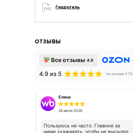
Гидрогель
ОТЗЫВЫ
Все отзывы
4.9
4.9
из 5
На основе
2 70
Елена
26 июля 2026
т,
Пользуюсь не часто. Главное за
ними ухаживать, чтобы не высылал