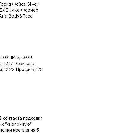
ренд Фейс), Silver
r ЕХЕ (Икс-Формер
 Ап), Body&Face
2.01 IMio, 12.01Л
, 12.17 Ревиталь,
и, 12.22 ПрофиБ, 12S
2 контакта подходит
их "кнопочную"
нопки крепления 3