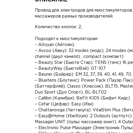
Провод для электродов для миостимуляторов
массажеров разных производителей.
Количество кнопок: 2;
Подходят к миостимуляторам:
– Aitoyan (Айтоян)
– Avcoo (Авку): 32 modes (модс), 24 modes (модс
channel (даул чэнелл) , compact (компакт)
– Beauty Star (Бьюти Стар): TENS (тенс) 16 
– BeautyWay (БьютиВэй): GT-107
– Beurer (Бойрер): EM 32, 37, 39, 40, 41, 49, 70,
– Bluetens (Блутенс): Power Pack (Пауэр Пак),
(Баттерфляй), Classic (Классик), BLT15, Mast
Duo Sport (Дуо Спорт), BL‑BLT02
– Callibri (Калибри): BeFit KIDS (Бифит Кидс)
– Cefar (Цефар): Easy (Изи)
– Chattanooga (Чаттануга): VitalStim Plus (Ви
– Easy@Home (ИзиХоум): 2 Outputs (аутпутс
Massager UNIT (пульс массажер юнит), 4 Outp
– Electronic Pulse Massager (Электроник Пуль