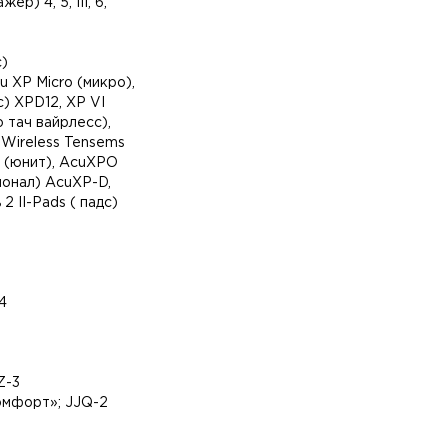
р) 4, 5, III, 6,
с)
u XP Micro (микро),
с) XPD12, XP VI
о тач вайрлесс),
 Wireless Tensems
t (юнит), AcuXPO
шионал) AcuXP-D,
 II-Pads ( падс)
4
Z-3
омфорт»; JJQ-2