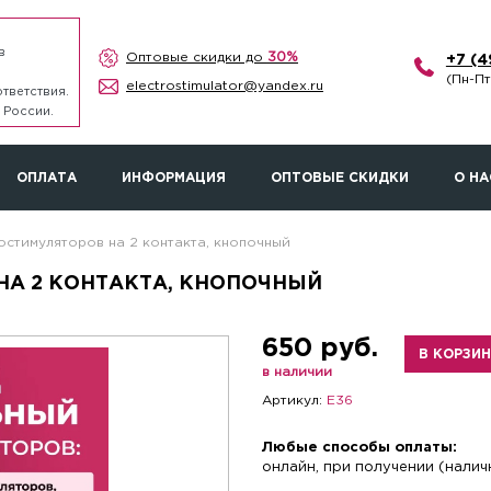
в
Оптовые скидки до
30%
+7 (
(Пн-Пт
electrostimulator@yandex.ru
тветствия.
 России.
ОПЛАТА
ИНФОРМАЦИЯ
ОПТОВЫЕ СКИДКИ
О НА
остимуляторов на 2 контакта, кнопочный
НА 2 КОНТАКТА, КНОПОЧНЫЙ
650 руб.
В КОРЗИ
в наличии
Артикул:
E36
Любые способы оплаты:
онлайн, при получении (налич