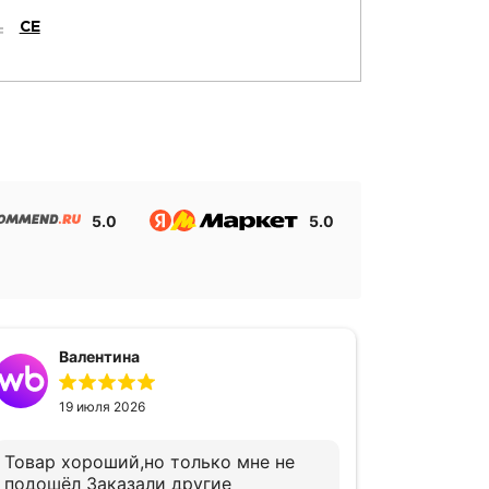
CE
5.0
5.0
Валентина
Ан
19 июля 2026
10
Товар хороший,но только мне не
Довольн
подошёл Заказали другие