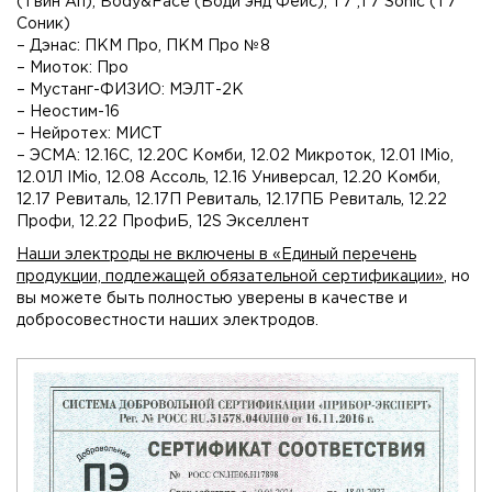
(Твин Ап), Body&Face (Боди энд Фейс), T7 ,T7 Sonic (Т7
Соник)
– Дэнас: ПКМ Про, ПКМ Про №8
– Миоток: Про
– Мустанг-ФИЗИО: МЭЛТ-2К
– Неостим-16
– Нейротех: МИСТ
– ЭСМА: 12.16C, 12.20С Комби, 12.02 Микроток, 12.01 IMio,
12.01Л IMio, 12.08 Ассоль, 12.16 Универсал, 12.20 Комби,
12.17 Ревиталь, 12.17П Ревиталь, 12.17ПБ Ревиталь, 12.22
Профи, 12.22 ПрофиБ, 12S Экселлент
Наши электроды не включены в «Единый перечень
продукции, подлежащей обязательной сертификации»
, но
вы можете быть полностью уверены в качестве и
добросовестности наших электродов.