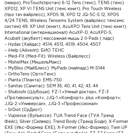
(микро), ProTouch(протач) 6-12 Tens (тенс), TENS (тенс)
XPD12, XP VI TENS Unit (тенс юнит), Pro Touch Wireless
(про тач вайрлесс), XPDS 18, XPD 12 JQ-5C-S 12, XPDS
4/24 TENS, Wireless Tensems System (вайрлесс тенсемс
систем) 49, XP Unit (юнит), AcuXPO Tens Unit (тенс юнит),
International (интернашионал) AcuXP-D, AcuXPD-S,
Acubelt (акубелт) массажная мышь 2 II-Pads ( падс)
– Hydas (Хайдас): 4514, 4513, 4519, 4504, 4507
– iHelp (Айхелп): БИО ТЕНС
– Med-Fit (Med-Fit): Wireless (Вайрлесс)
– MishelMax (МишельМакс)
– MyBliss (МайБлисс): MyPads (майпадс) M-5144
– OrthoTens (ОртоТенс)
– Planta (Планта): EMS-750
– Sanitas (Санитас): SEM 36, 40, 41, 42, 43, 44
– Shuboshi (Шубоши): FZ-1 «Умный доктор», FZ-3
«Противоинсульт»; JJQ-1 «Комфорт», plus «Комфорт»;
JJQ-2 «Универсал», JJQ-3 «Профессионал»
– SrDiot (СрДиот)
– Vupiesse (Вупьессе): TUA Trend Face (ТУА Тренд
Фейс), Silver (Силвер), Trend Body (Тренд Боди), X-Former
ЕХЕ (Икс-Формер ЕХЕ), X-Former (Икс-Формер), Twin UP