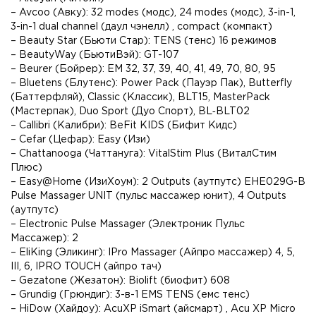
– Avcoo (Авку): 32 modes (модс), 24 modes (модс), 3-in-1,
3-in-1 dual channel (даул чэнелл) , compact (компакт)
– Beauty Star (Бьюти Стар): TENS (тенс) 16 режимов
– BeautyWay (БьютиВэй): GT-107
– Beurer (Бойрер): EM 32, 37, 39, 40, 41, 49, 70, 80, 95
– Bluetens (Блутенс): Power Pack (Пауэр Пак), Butterfly
(Баттерфляй), Classic (Классик), BLT15, MasterPack
(Мастерпак), Duo Sport (Дуо Спорт), BL‑BLT02
– Callibri (Калибри): BeFit KIDS (Бифит Кидс)
– Cefar (Цефар): Easy (Изи)
– Chattanooga (Чаттануга): VitalStim Plus (ВиталСтим
Плюс)
– Easy@Home (ИзиХоум): 2 Outputs (аутпутс) EHE029G-B
Pulse Massager UNIT (пульс массажер юнит), 4 Outputs
(аутпутс)
– Electronic Pulse Massager (Электроник Пульс
Массажер): 2
– EliKing (Эликинг): IPro Massager (Айпро массажер) 4, 5,
III, 6, IPRO TOUCH (айпро тач)
– Gezatone (Жезатон): Biolift (биофит) 608
– Grundig (Грюндиг): 3-в-1 EMS TENS (емс тенс)
– HiDow (Хайдоу): AcuXP iSmart (айсмарт) , Acu XP Micro