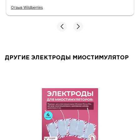
салфеткой. 2 года им, все ещё хорошо
Отзыв Wildberries
липнут
ДРУГИЕ ЭЛЕКТРОДЫ МИОСТИМУЛЯТОР