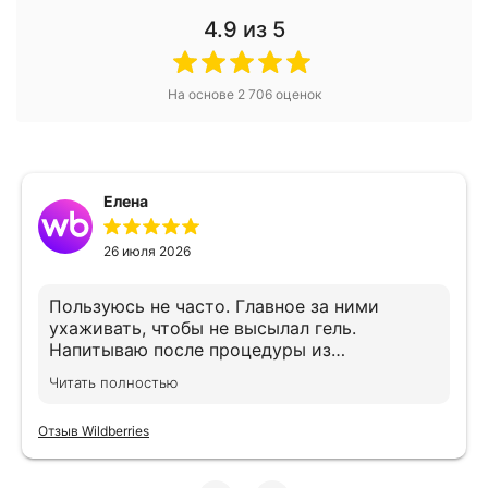
4.9
из 5
На основе
2 706
оценок
Елена
26 июля 2026
Пользуюсь не часто. Главное за ними
ухаживать, чтобы не высылал гель.
Напитываю после процедуры из
хлоргексидин ом, предварительно до и
Читать полностью
после процедуры протираю спиртовой
салфеткой. 2 года им, все ещё хорошо
Отзыв Wildberries
липнут