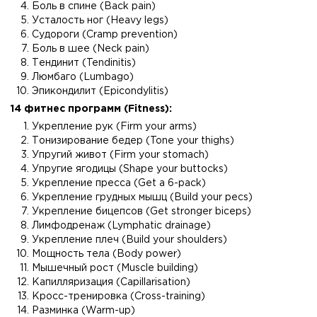
Боль в спине (Back pain)
Усталость ног (Heavy legs)
Судороги (Cramp prevention)
Боль в шее (Neck pain)
Тендинит (Tendinitis)
Люмбаго (Lumbago)
Эпикондилит (Epicondylitis)
14 фитнес программ (Fitness):
Укрепление рук (Firm your arms)
Тонизирование бедер (Tone your thighs)
Упругий живот (Firm your stomach)
Упругие ягодицы (Shape your buttocks)
Укрепление пресса (Get a 6-pack)
Укрепление грудных мышц (Build your pecs)
Укрепление бицепсов (Get stronger biceps)
Лимфодренаж (Lymphatic drainage)
Укрепление плеч (Build your shoulders)
Мощность тела (Body power)
Мышечный рост (Muscle building)
Капилляризация (Capillarisation)
Кросс-тренировка (Cross-training)
Разминка (Warm-up)