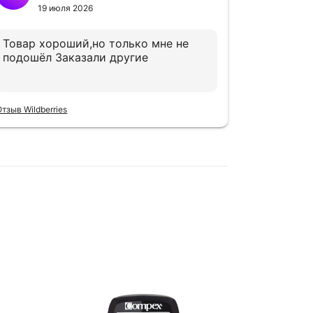
19 июля 2026
10
Товар хороший,но только мне не
Довольн
подошёл Заказали другие
Отзыв Wildbe
Отзыв Wildberries