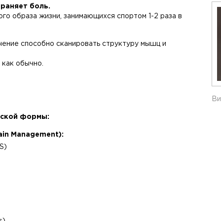
раняет боль.
го образа жизни, занимающихся спортом 1-2 раза в
чение способно сканировать структуру мышц и
 как обычно.
Ви
еской формы:
ain Management):
S)