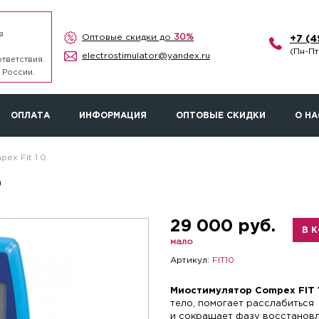
в
Оптовые скидки до
30%
+7 (
(Пн-Пт
electrostimulator@yandex.ru
тветствия.
 России.
ОПЛАТА
ИНФОРМАЦИЯ
ОПТОВЫЕ СКИДКИ
О НА
ex Fit 1.0
0
29 000 руб.
В 
мало
Артикул:
FIT10
Миостимулятор Compex FIT 
тело, помогает расслабиться
и сокращает фазу восстановл