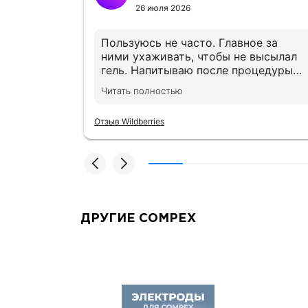
26 июля 2026
т,
Пользуюсь не часто. Главное за
ними ухаживать, чтобы не высылал
гель. Напитываю после процедуры
из хлоргексидин ом,
Читать полностью
предварительно до и после
процедуры протираю спиртовой
Отзыв Wildberries
салфеткой. 2 года им, все ещё
хорошо липнут
ДРУГИЕ COMPEX