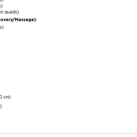
s)
s)
n quads)
overy/Massage):
e)
0 см)
)